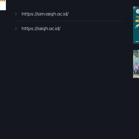
https://sim.iaiqh.ac.id/
https://iaiqh.ac.id/