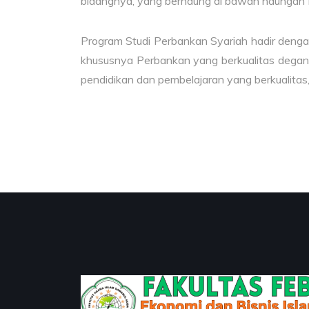
bidangnya, yang bernaung di bawah naungan F
Program Studi Perbankan Syariah hadir deng
khususnya Perbankan ‎yang berkualitas degan
pendidikan ‎dan pembelajaran yang berkualitas