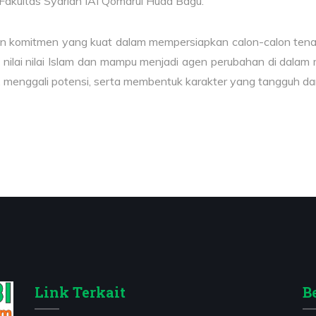
akultas Syariah IAI Qomarul Huda Bagu.
an komitmen yang kuat dalam mempersiapkan calon-calon tena
 nilai nilai Islam dan mampu menjadi agen perubahan di dala
, menggali potensi, serta membentuk karakter yang tangguh dan
Link Terkait
B