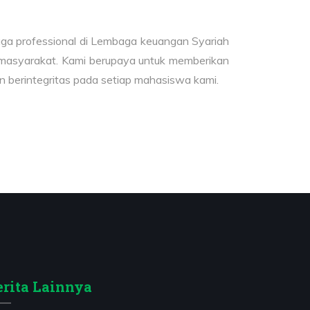
ga professional di Lembaga keuangan Syariah
m masyarakat. Kami berupaya untuk memberikan
 ‎berintegritas pada setiap mahasiswa kami.
erita Lainnya