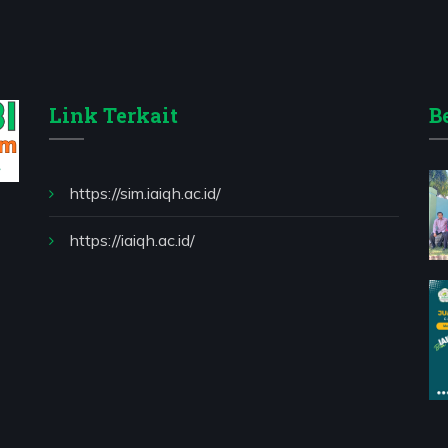
Link Terkait
B
https://sim.iaiqh.ac.id/
https://iaiqh.ac.id/